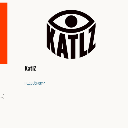
KatlZ
подробнее>>
[…]