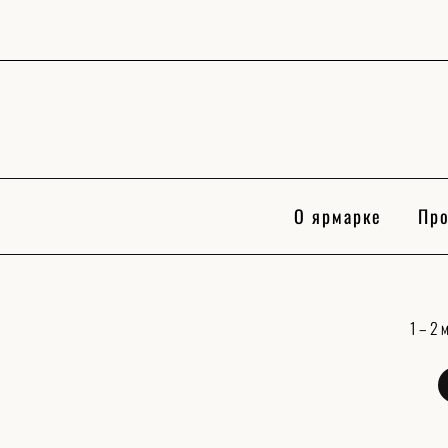
Skip
to
content
О ярмарке
Про
1 – 2 