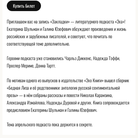
Купить билет
Приглашаем вас на запись «Закладки» — литературного подкаста «Эха»!
Екатерина Шульман и Галина Юзефович обсуждают произведения и жизнь
российских и зарубежных писателей, и советуют, что почитать по
соответствующей теме дополнительно.
Героями подкаста уже становились Чарльз Диккенс, Надежда Тэффи,
Проспер Мериме, Донна Тартт.
По мотивам одного из выпусков в издательстве «Эхо Книги» вышел сборник
«Бедная Лиза и её родственники: антология русской сентиментальной
прозы» — в нём собраны рассказы и повести Николая Карамзина,
Александра Измайлова, Надежды Дуровой и других. Книга сопровождается
предисловием Екатерины Шульман и Галины Юзефович.
Тема апрельского подкаста пока держится в секрете.