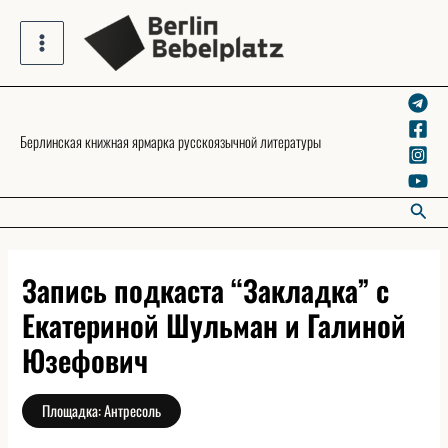
Skip
to
Main
content
Menu
Берлинская книжная ярмарка русскоязычной литературы
Searc
Запись подкаста “Закладка” с
Екатериной Шульман и Галиной
Юзефович
Площадка: Антресоль