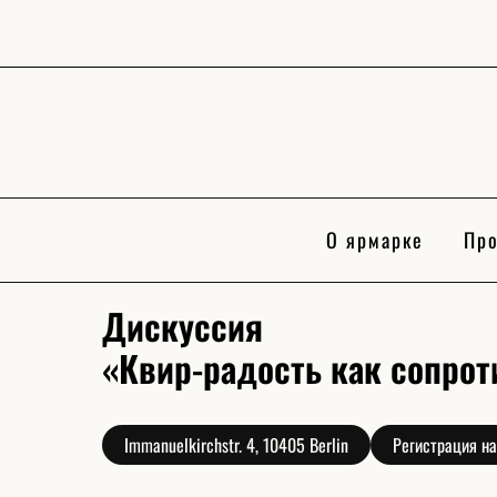
Skip
to
content
О ярмарке
Про
Дискуссия
«Квир-радость как сопро
Immanuelkirchstr. 4, 10405 Berlin
Регистрация на