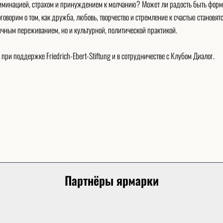
криминацией, страхом и принуждением к молчанию? Может ли радость быть фор
ворим о том, как дружба, любовь, творчество и стремление к счастью становят
ичным переживанием, но и культурной, политической практикой.
ри поддержке Friedrich-Ebert-Stiftung и в сотрудничестве с Клубом Диалог.
Партнёры ярмарки