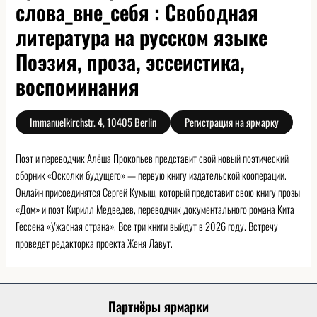
слова_вне_себя : Свободная
литература на русском языке
Поэзия, проза, эссеистика,
воспоминания
Immanuelkirchstr. 4, 10405 Berlin
Регистрация на ярмарку
Поэт и переводчик Алёша Прокопьев представит свой новый поэтический
сборник «Осколки будущего» — первую книгу издательской кооперации.
Онлайн присоединятся Сергей Кумыш, который представит свою книгу прозы
«Дом» и поэт Кирилл Медведев, переводчик документального романа Кита
Гессена «Ужасная страна». Все три книги выйдут в 2026 году. Встречу
проведет редакторка проекта Женя Лавут.
Партнёры ярмарки