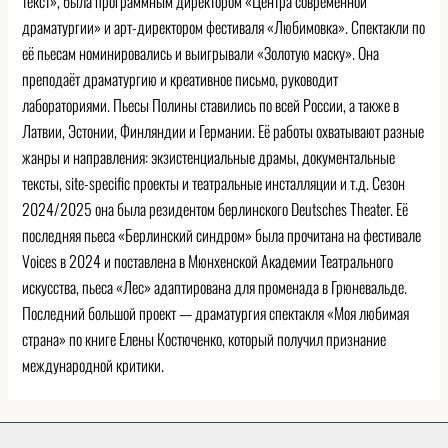
текст», была программным директором «Центра современной
драматургии» и арт-директором фестиваля «Любимовка». Спектакли по
её пьесам номинировались и выигрывали «Золотую маску». Она
преподаёт драматургию и креативное письмо, руководит
лабораториями. Пьесы Полины ставились по всей России, а также в
Латвии, Эстонии, Финляндии и Германии. Её работы охватывают разные
жанры и направления: экзистенциальные драмы, документальные
тексты, site-specific проекты и театральные инсталляции и т.д. Сезон
2024/2025 она была резидентом берлинского Deutsches Theater. Её
последняя пьеса «Берлинский синдром» была прочитана на фестивале
Voices в 2024 и поставлена в Мюнхенской Академии Театрального
искусства, пьеса «Лес» адаптирована для променада в Грюневальде.
Последний большой проект — драматургия спектакля «Моя любимая
страна» по книге Елены Костюченко, который получил признание
международной критики.