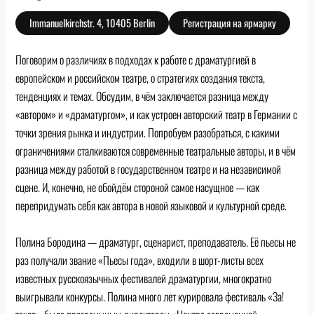
Immanuelkirchstr. 4, 10405 Berlin
Регистрация на ярмарку
Поговорим о различиях в подходах к работе с драматургией в
европейском и российском театре, о стратегиях создания текста,
тенденциях и темах. Обсудим, в чём заключается разница между
«автором» и «драматургом», и как устроен авторский театр в Германии с
точки зрения рынка и индустрии. Попробуем разобраться, с какими
ограничениями сталкиваются современные театральные авторы, и в чём
разница между работой в государственном театре и на независимой
сцене. И, конечно, не обойдём стороной самое насущное — как
перепридумать себя как автора в новой языковой и культурной среде.
Полина Бородина — драматург, сценарист, преподаватель. Её пьесы не
раз получали звание «Пьесы года», входили в шорт-листы всех
известных русскоязычных фестивалей драматургии, многократно
выигрывали конкурсы. Полина много лет курировала фестиваль «За!