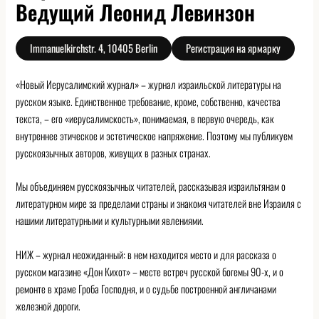
Ведущий Леонид Левинзон
Immanuelkirchstr. 4, 10405 Berlin
Регистрация на ярмарку
«Новый Иерусалимский журнал» – журнал израильской литературы на
русском языке. Единственное требование, кроме, собственно, качества
текста, – его «иерусалимскость», понимаемая, в первую очередь, как
внутреннее этическое и эстетическое напряжение. Поэтому мы публикуем
русскоязычных авторов, живущих в разных странах.
Мы объединяем русскоязычных читателей, рассказывая израильтянам о
литературном мире за пределами страны и знакомя читателей вне Израиля с
нашими литературными и культурными явлениями.
НИЖ – журнал неожиданный: в нем находится место и для рассказа о
русском магазине «Дон Кихот» – месте встреч русской богемы 90-х, и о
ремонте в храме Гроба Господня, и о судьбе построенной англичанами
железной дороги.