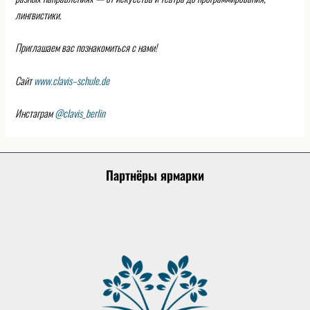
лингвистики.
Приглашаем вас познакомиться с нами!
Сайт
www
.
clavis
–
schule
.
de
Инстаграм
@
clavis
_
berlin
Партнёры ярмарки