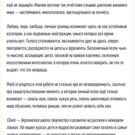
ещё не защищён. Именно поэтому так отчётливо слышно давление внешнего
мира — настойчивого, многоголосого, претендующего на полноту.
Любовь, вера, свобода, личные границы возникают здесь не как устойчивые
категории, а как подвижные конструкции, смысл которых всё время
ускользает. Голоса сталкиваются, наслаиваются друг на друга, спорят,
повторяются, распадаются на цитаты и фрагменты. Бесконечный поток чьих-
то мыслей, ассоциаций, цитат, похожий на кривую картинку, склеенную
искусственным интеллектом, в которую очень хочется поверить, но что-то
выдает, что это неправда.
Work in progress в этой работе не столько про ее незавершенность, сколько
про свидетельствование момента, в котором личный голос ещё только
возникает — сквозь шум, сквозь чужую речь, сквозь навязчивую готовность
мира объяснить человека раньше, чем он успеет назвать себя сам.
Clavis
— берлинская школа творчества и развития на русском и немецком
языках. На наших курсах дети и подростки развивают свои таланты в самых
разных направлениях — от искусства и театра до программирования,