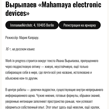
Вырыпаев «Mahamaya electronic
devices»
Immanuelkirchstr. 4, 10405 Berlin
Регистрация на ярмарку
Режиссёр: Мария Капрару.
16 +, на русском языке
.
Work in progress строится вокруг текста Ивана Вырыпаева, пропущенного
через подростковую оптику — живую, неустойчивую, ещё только
собирающую себя в мире, где почти всё уже названо, истолковано и
объяснено кем-то другим.
В центре работы — девочки-подростки, существующие внутри непрерывного
информационного шума. Чужие мнения, готовые формулы, обрывки знаний,
уверенные интонации заполняют пространство раньше, чем успевает
оформиться собственный опыт. Этот опыт здесь ещё невелик, ещё хрупок,