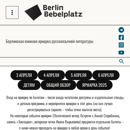
Skip
to
Main
content
Menu
Берлинская книжная ярмарка русскоязычной литературы
Searc
3 АПРЕЛЯ
4 АПРЕЛЯ
5 АПРЕЛЯ
6 АПРЕЛЯ
ДЕТЯМ
ОБЩИЙ ОБЗОР
ЯРМАРКА 2025
Вход на ярмарку по билетам – после входа читателям доступны и издательские стенды,
и детская программа, и мероприятия ярмарки в этот день (на них лучше
регистрироваться заранее – чтобы точно хватило места).
На некоторые события ярмарки (Поэтический вечер, Встречи с Анной Старобинец,
запись «Закладки», авторская читка Ивана Вырыпаева) продаются отдельные билеты –
с ними можно приходить на ярмарку в любое время в день события!