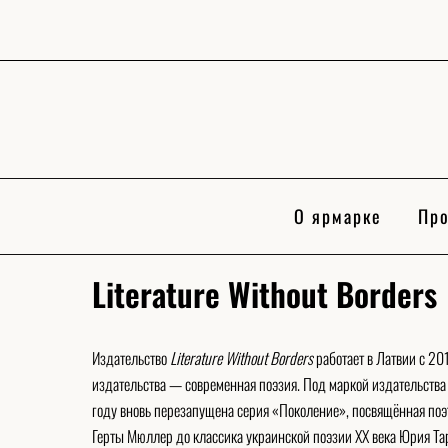
Skip
to
content
О ярмарке
Про
Literature Without Borders
Издательство
Literature Without Borders
работает в Латвии с 20
издательства — современная поэзия. Под маркой издательства
году вновь перезапущена серия «Поколение», посвящённая поэ
Герты Мюллер до классика украинской поэзии XX века Юрия Та