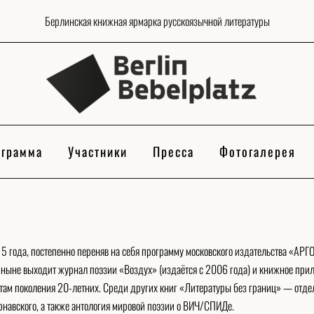
Берлинская книжная ярмарка русскоязычной литературы
грамма
Участники
Пресса
Фотогалерея
15 года, постепенно переняв на себя программу московского издательства «АРГ
 ныне выходит журнал поэзии «Воздух» (издаётся с 2006 года) и книжное прило
там поколения 20-летних. Среди других книг «Литературы без границ» — отдел
рнавского, а также антология мировой поэзии о ВИЧ/СПИДе.