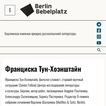
Skip
to
Main
content
Menu
Берлинская книжная ярмарка русскоязычной литературы
Searc
Франциска Тун-Хоэнштайн
Франциска Тун-Хоэнштайн, филолог-славист, старший научный
сотрудник (Senior Fellow) Центра исследований литературы
и культуры, Берлин, автор работ, посвященных Андрею Платонову,
Александру Солженицыну, Борису Пастернаку. Редактор 9-томного
собрания сочинений Варлама Шаламова (Matthes & Seitz, Berlin).