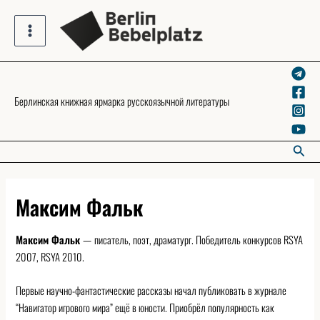
Skip
to
Main
content
Menu
Берлинская книжная ярмарка русскоязычной литературы
Searc
Максим Фальк
Максим Фальк
—
писатель, поэт, драматург. Победитель конкурсов RSYA
2007, RSYA 2010.
Первые научно-фантастические рассказы начал публиковать в журнале
“Навигатор игрового мира” ещё в юности. Приобрёл популярность как