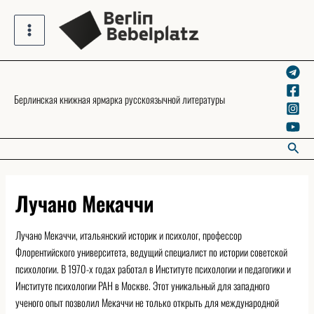
Skip
to
Main
content
Menu
Берлинская книжная ярмарка русскоязычной литературы
Searc
Лучано Мекаччи
Лучано Мекаччи, итальянский историк и психолог, профессор
Флорентийского университета, ведущий специалист по истории советской
психологии. В 1970-х годах работал в Институте психологии и педагогики и
Институте психологии РАН в Москве. Этот уникальный для западного
ученого опыт позволил Мекаччи не только открыть для международной