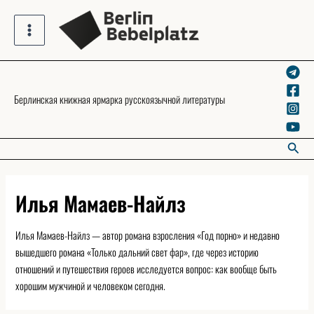
Skip
to
Main
content
Menu
Берлинская книжная ярмарка русскоязычной литературы
Searc
Илья Мамаев-Найлз
Илья Мамаев-Найлз — автор романа взросления «Год порно» и недавно
вышедшего романа «Только дальний свет фар», где через историю
отношений и путешествия героев исследуется вопрос: как вообще быть
хорошим мужчиной и человеком сегодня.