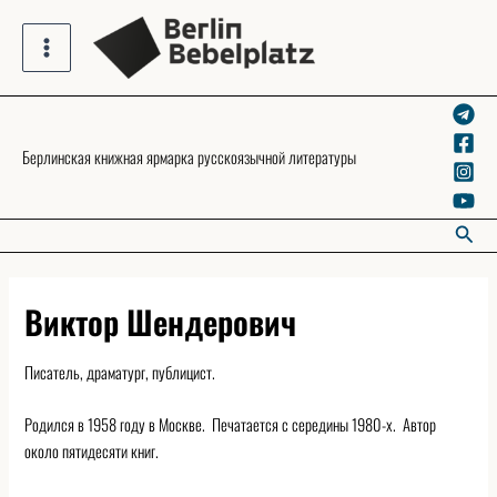
Skip
to
Main
content
Menu
Берлинская книжная ярмарка русскоязычной литературы
Searc
Виктор Шендерович
Писатель, драматург, публицист.
Родился в 1958 году в Москве. Печатается с середины 1980-х. Автор
около пятидесяти книг.