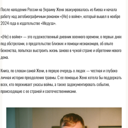
После нападения России на Украину Женя эвакуировалась из Киева и начала
работу над автобиографичным романом «(Не) о войне», который вышел в ноябре
2024 года в издательстве «Медуза».
«(Не) о войне» — это художественный дневник военного времени, о первых днях
под обстрелами, о предательстве близких и помощи незнакомцев, об опыте
беженства, попытках выстроить жизнь заново в чужой стране и обретении нового
дома.
Книга, по словам самой Жени, в первую очередь о людях — честная и глубоко
личная история преодоления травмы. С ее помощью Женя хотела бы поддержать
всех, кто переживает ужасы войны, а также задокументировать события,
происходящие с ее страной и соотечественниками.