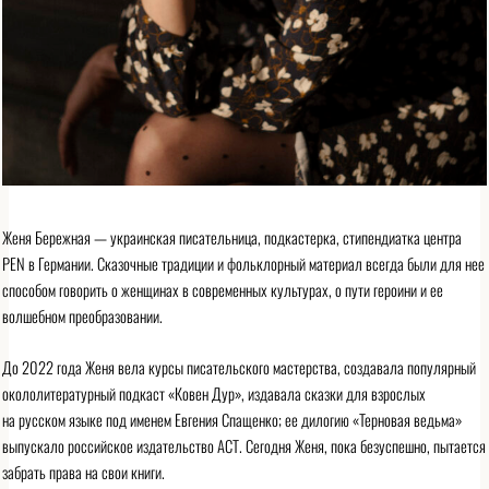
Женя Бережная — украинская писательница, подкастерка, стипендиатка центра
PEN в Германии. Сказочные традиции и фольклорный материал всегда были для нее
способом говорить о женщинах в современных культурах, о пути героини и ее
волшебном преобразовании.
До 2022 года Женя вела курсы писательского мастерства, создавала популярный
окололитературный подкаст «Ковен Дур», издавала сказки для взрослых
на русском языке под именем Евгения Спащенко; ее дилогию «Терновая ведьма»
выпускало российское издательство АСТ. Сегодня Женя, пока безуспешно, пытается
забрать права на свои книги.