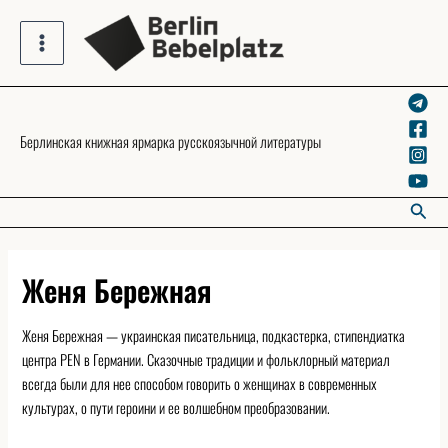
Skip
to
Main
content
Menu
Берлинская книжная ярмарка русскоязычной литературы
Searc
Женя Бережная
Женя Бережная — украинская писательница, подкастерка, стипендиатка
центра PEN в Германии. Сказочные традиции и фольклорный материал
всегда были для нее способом говорить о женщинах в современных
культурах, о пути героини и ее волшебном преобразовании.