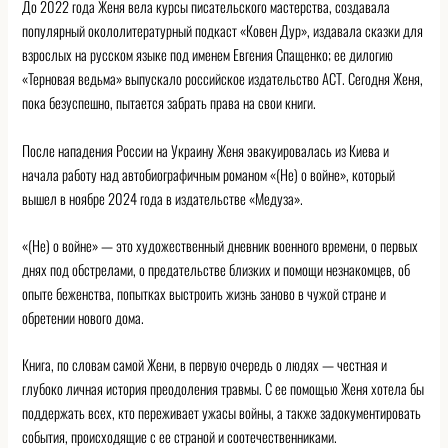
До 2022 года Женя вела курсы писательского мастерства, создавала
популярный окололитературный подкаст «Ковен Дур», издавала сказки для
взрослых на русском языке под именем Евгения Спащенко; ее дилогию
«Терновая ведьма» выпускало российское издательство АСТ. Сегодня Женя,
пока безуспешно, пытается забрать права на свои книги.
После нападения России на Украину Женя эвакуировалась из Киева и
начала работу над автобиографичным романом «(Не) о войне», который
вышел в ноябре 2024 года в издательстве «Медуза».
«(Не) о войне» — это художественный дневник военного времени, о первых
днях под обстрелами, о предательстве близких и помощи незнакомцев, об
опыте беженства, попытках выстроить жизнь заново в чужой стране и
обретении нового дома.
Книга, по словам самой Жени, в первую очередь о людях — честная и
глубоко личная история преодоления травмы. С ее помощью Женя хотела бы
поддержать всех, кто переживает ужасы войны, а также задокументировать
события, происходящие с ее страной и соотечественниками.