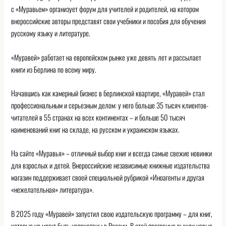
с «Муравьем» организует форум для учителей и родителей, на котором
внероссийские авторы представят свои учебники и пособия для обучения
русскому языку и литературе.
«Муравей» работает на европейском рынке уже девять лет и рассылает
книги из Берлина по всему миру.
Начавшись как камерный бизнес в берлинской квартире, «Муравей» стал
профессиональным и серьезным делом: у него больше 35 тысяч клиентов-
читателей в 55 странах на всех континентах – и больше 50 тысяч
наименований книг на складе, на русском и украинском языках.
На сайте «Муравья» – отличный выбор книг и всегда самые свежие новинки
для взрослых и детей. Внероссийские независимые книжные издательства
магазин поддерживает своей специальной рубрикой «Иноагенты и другая
«нежелательная» литература».
В 2025 году «Муравей» запустил свою издательскую программу – для книг,
которые не могут быть напечатаны в России. В этой программе вышли новые