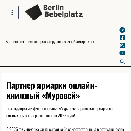
Skip
to
Main
content
Menu
Берлинская книжная ярмарка русскоязычной литературы
Searc
Партнер ярмарки онлайн-
книжный «Муравей»
Без поддержки и финансирования «Муравья» Берлинская ярмарка не
состоялась бы впервые в апреле 2025 года!
В 2026 году ярмарка финансирует себя самостоятельно, а в сотрудничестве